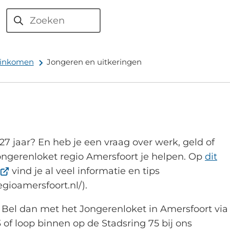
Zoeken
 inkomen
Jongeren en uitkeringen
27 jaar? En heb je een vraag over werk, geld of
ongerenloket regio Amersfoort je helpen. Op
dit
(Verwijst
vind je al veel informatie en tips
naar
egioamersfoort.nl/).
een
? Bel dan met het Jongerenloket in Amersfoort via
externe
f loop binnen op de Stadsring 75 bij ons
website)