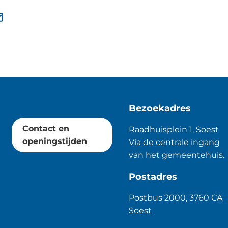
jst
(Verwijst
naar
een
ne
e-
te)
mailadres)
Bezoekadres
Contact en
Raadhuisplein 1, Soest
openingstijden
Via de centrale ingang
van het gemeentehuis.
Postadres
Postbus 2000, 3760 CA
Soest