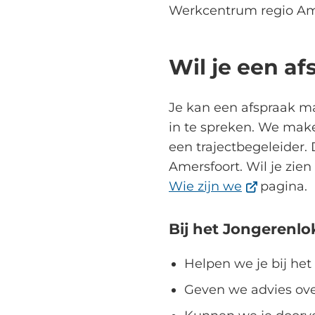
Werkcentrum regio Ame
Wil je een a
Je kan een afspraak m
in te spreken. We mak
een trajectbegeleider.
Amersfoort. Wil je zien
(Verwijst
Wie zijn we
pagina.
naar
een
Bij het Jongerenlo
externe
Helpen we je bij het
website)
Geven we advies ove