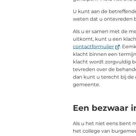
U kunt aan de betreffen
weten dat u ontevreden 
Als u er samen met de m
uitkomt, kunt u een klach
(Verwijst
contactformulier
. Eem
naar
klacht binnen een termij
een
klacht wordt zorgvuldig b
externe
tevreden over de behande
website)
dan kunt u terecht bij 
gemeente.
Een bezwaar i
Als u het niet eens bent 
het college van burgeme