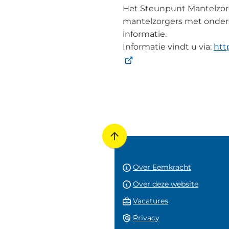
Het Steunpunt Mantelzor
mantelzorgers met onders
informatie.
Informatie vindt u via:
htt
Scroll
naar
boven
Over Eemkracht
naar
Over deze website
het
(Verwijst
Vacatures
begin
naar
Privacy
van
een