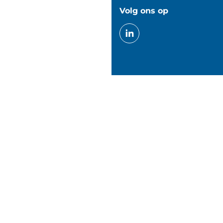
Volg ons op
eemkracht
(Verwijst
naar
een
externe
website)